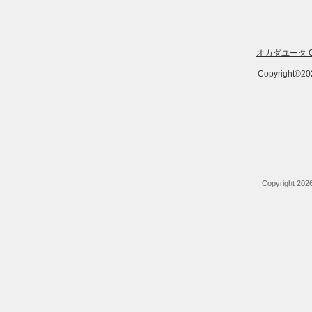
オカダユータ Offi
Copyright©202
Copyright 20