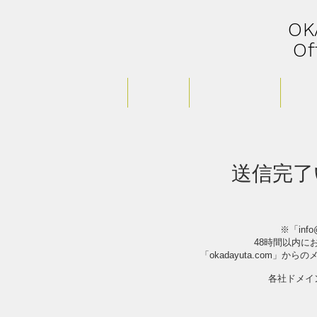
​O
Of
HOME
PROFILE
LIVE Schedule
STOR
送信完了
​※「
inf
48時間以内に
「okadayuta.com」
​各社ドメ