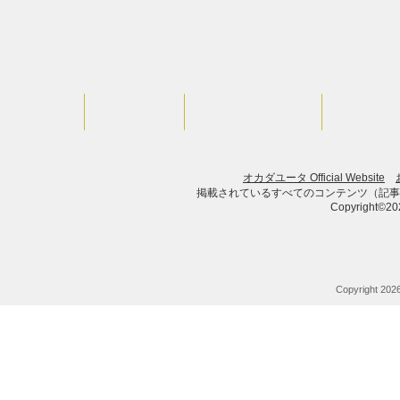
HOME
PROFILE
LIVE Schedule
STORE
オカダユータ Official Website
掲載されているすべてのコンテンツ（記事
Copyright©202
Copyright 20