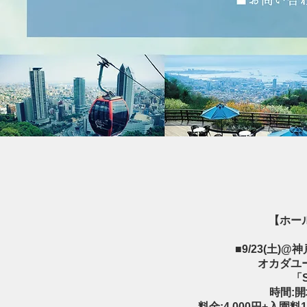
​【ホー
■9/23(土)@
オカダユ
「S
時間:開場
料金:4,000円+入園