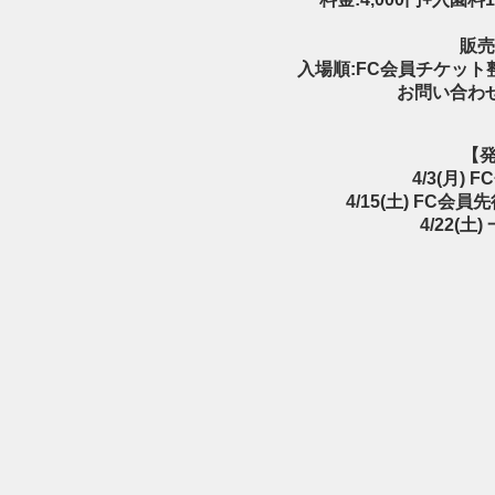
販売
入場順:FC会員チケッ
お問い合わせ
【
4/3(月)
4/15(土) FC
4/22(