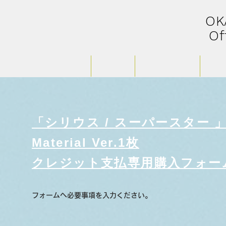
​O
Of
HOME
PROFILE
LIVE Schedule
STOR
「シリウス / スーパースター 
Material Ver.
1枚
​クレジット支払専用購入フォー
フォームへ必要事項を入力ください。