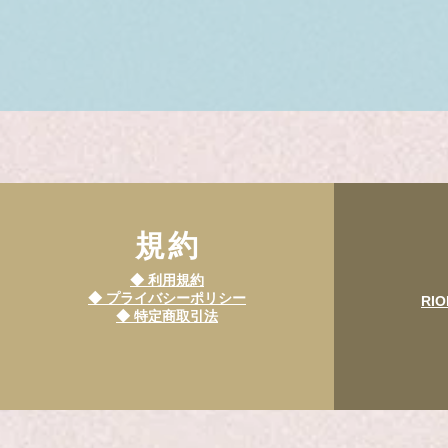
​規約
◆ 利用規約
◆ プライバシーポリシー
RIO
​◆ 特定商取引法