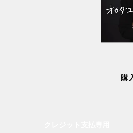
​
クレジット支払
専用