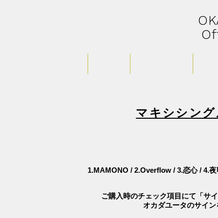
​O
Of
HOME
PROFILE
LIVE Schedule
STOR
マキシシング
1.MAMONO /
2.Overflow /
3.恋心 / 
ご購入時のチェック項目にて「サイ
オカダユータのサイン