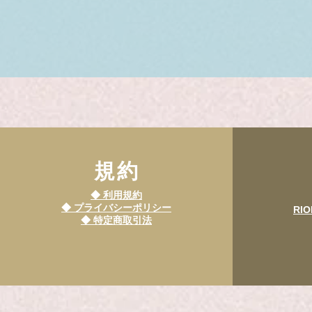
​規約
◆ 利用規約
◆ プライバシーポリシー
RIO
​◆ 特定商取引法