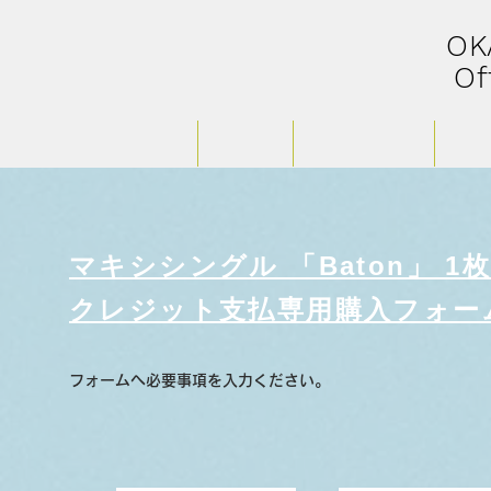
​O
Of
HOME
PROFILE
LIVE Schedule
STOR
マキシシングル 「Baton」 1
​クレジット支払専用購入フォー
フォームへ必要事項を入力ください。