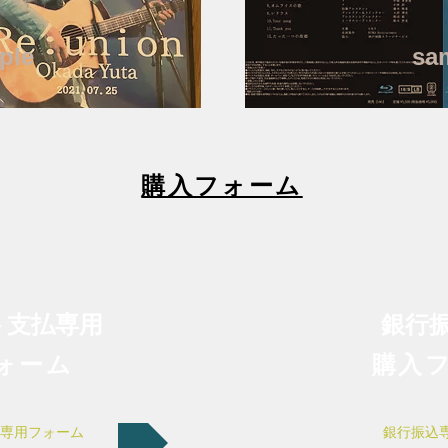
ple
​sa
​購入フォーム
ト支払
専用
銀行
フォーム
​購入
専用フォーム
銀行振込