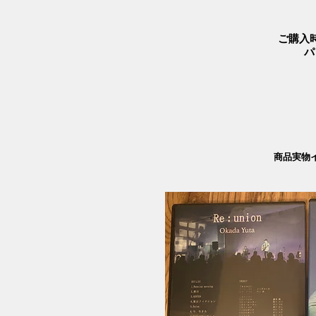
ご購入
パ
​商品実物