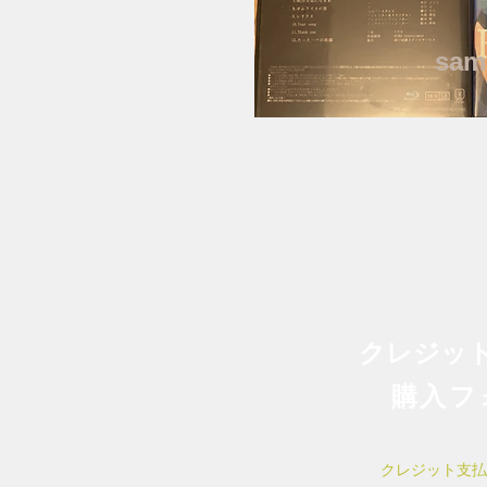
​sam
クレジッ
​購入
クレジット支払