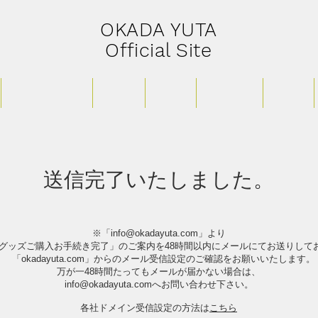
​OKADA YUTA
Official Site
LIVE Schedule
STORE
MOVIE
FANCLUB
RADIO
送信完了いたしました。
​※「
info@okadayuta.com
」より
定グッズご購入お手続き完了」
のご案内を48時間以内にメールにてお送りして
「okadayuta.com」からのメール受信設定のご確認をお願いいたします。
万が一48時間たってもメールが届かない場合は、
info@okadayuta.com
へお問い合わせ下さい。
​各社ドメイン受信設定の方法は
こちら